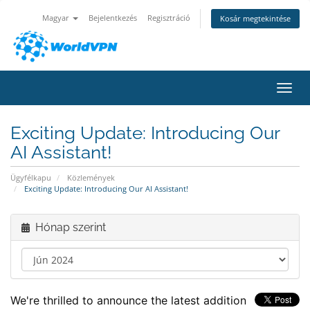
Magyar
Bejelentkezés
Regisztráció
Kosár megtekintése
Váltá
Exciting Update: Introducing Our
AI Assistant!
Ügyfélkapu
Közlemények
Exciting Update: Introducing Our AI Assistant!
Hónap szerint
We're thrilled to announce the latest addition