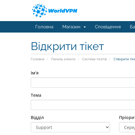
Головна
Магазин
Сповіщення
Ба
Відкрити тікет
Головна
Панель клієнта
Система тікетів
Створити тік
Ім’я
Тема
Відділ
Пріори