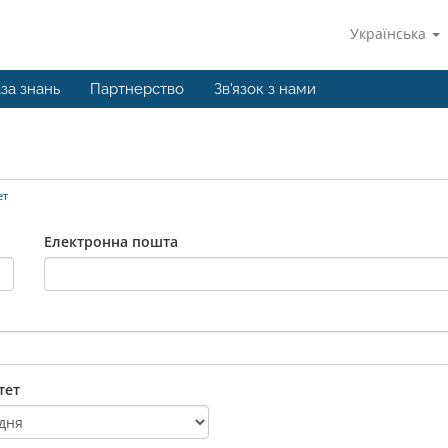
Українська
за знань
Партнерство
Зв'язок з нами
ет
Електронна пошта
тет