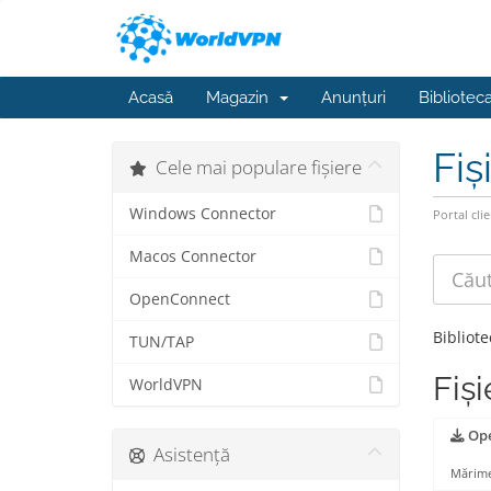
Acasă
Magazin
Anunțuri
Bibliotec
Fiș
Cele mai populare fișiere
Windows Connector
Portal clie
Macos Connector
OpenConnect
Bibliot
TUN/TAP
Fiși
WorldVPN
Ope
Asistență
Mărime