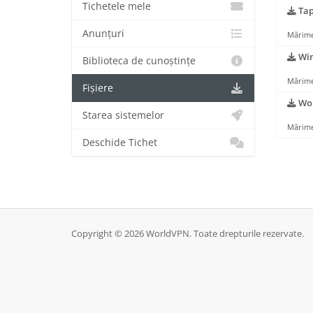
Tichetele mele
Tap
Anunțuri
Mărime
Win
Biblioteca de cunoștințe
Mărime
Fișiere
Wor
Starea sistemelor
Mărime
Deschide Tichet
Copyright © 2026 WorldVPN. Toate drepturile rezervate.