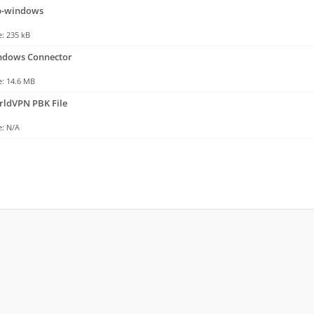
-windows
: 235 kB
dows Connector
: 14.6 MB
ldVPN PBK File
: N/A