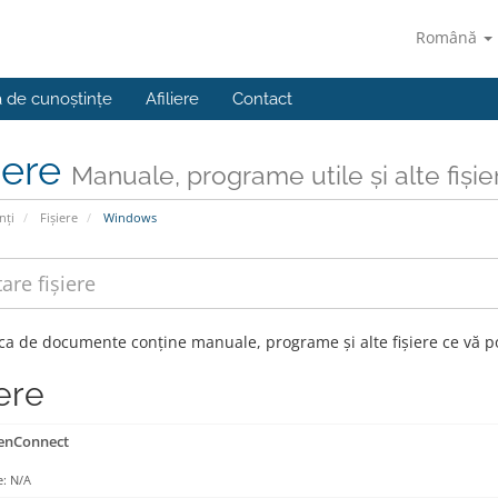
Română
a de cunoștințe
Afiliere
Contact
iere
Manuale, programe utile și alte fișie
nți
Fișiere
Windows
eca de documente conține manuale, programe și alte fișiere ce vă po
ere
nConnect
: N/A